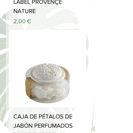
LABEL PROVENÇE
NATURE
Precio
2,00 €
CAJA DE PÉTALOS DE
JABÓN PERFUMADOS