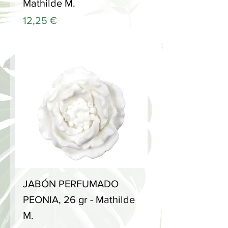
Mathilde M.
Precio
12,25 €
JABÓN PERFUMADO
PEONIA, 26 gr - Mathilde
M.