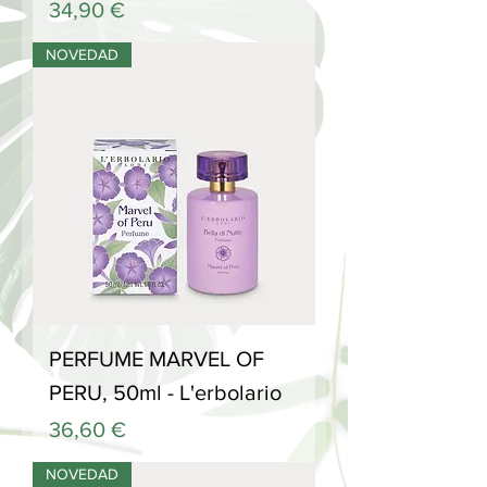
Precio
34,90 €
NOVEDAD
PERFUME MARVEL OF
PERU, 50ml - L'erbolario
Precio
36,60 €
NOVEDAD