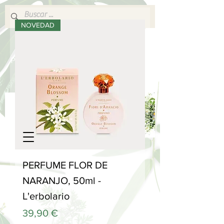
NOVEDAD
640 377 187
Portes pagados a partir de 80€
lafabricadelsperfums@gmail.com
PERFUME FLOR DE
NARANJO, 50ml -
L'erbolario
Precio
39,90 €