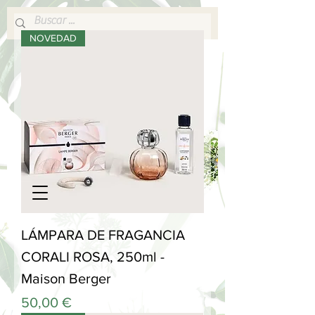
NOVEDAD
640 377 187
Portes pagados a partir de 80€
lafabricadelsperfums@gmail.com
LÁMPARA DE FRAGANCIA
CORALI ROSA, 250ml -
Maison Berger
Precio
50,00 €