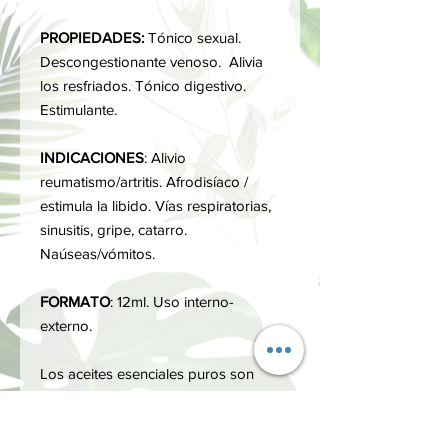
PROPIEDADES:
Tónico sexual.
Descongestionante venoso. Alivia
los resfriados. Tónico digestivo.
Estimulante.
INDICACIONES
: Alivio
reumatismo/artritis. Afrodisíaco /
estimula la libido. Vías respiratorias,
sinusitis, gripe, catarro.
Naúseas/vómitos.
FORMATO
: 12ml. Uso interno-
externo.
Los aceites esenciales puros son
obtenidos por destilación al vapor
de agua procedentes de plantas
aromáticas ecológicas, libres de