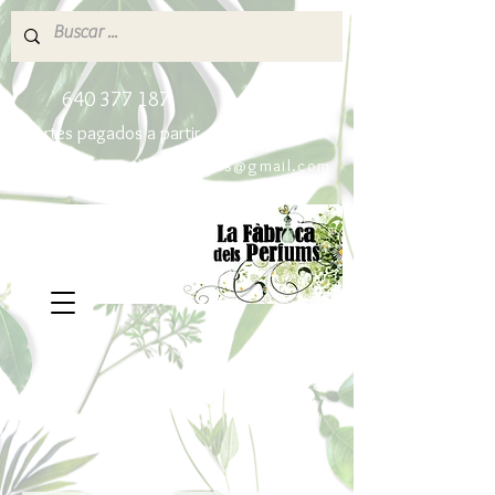
640 377 187
Portes pagados a partir de 80€
lafabricadelsperfums@gmail.com