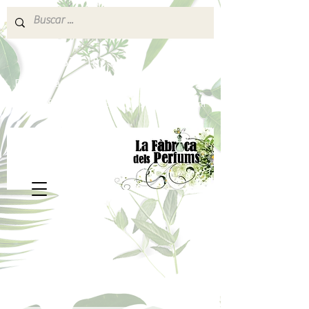
640 377 187
Portes pagados a partir de 80€
lafabricadelsperfums@gmail.com