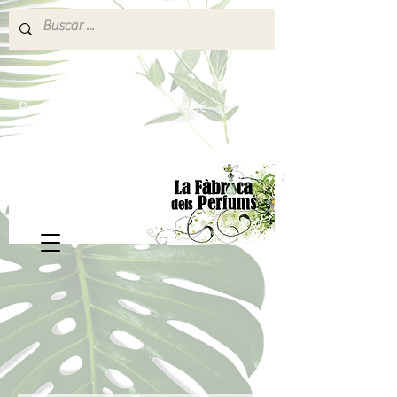
640 377 187
Portes pagados a partir de 80€
lafabricadelsperfums@gmail.com