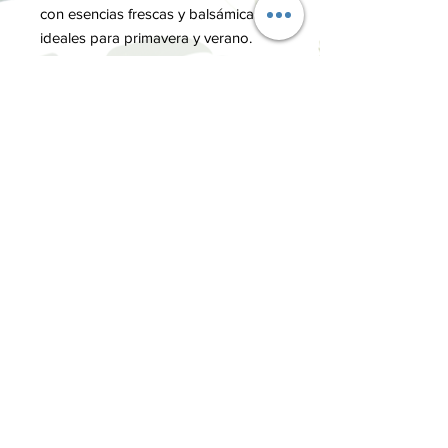
con esencias frescas y balsámicas,
ideales para primavera y verano.
Efecto antimosquitos. Medidas 23
cm de alto.
FICHA TÉCNICA
Peso
0.460 kg
Dimensiones
6.5 × 6.5 × 16 cm
INFORMACIÓN
Términos y Condiciones
Política de privacidad
Métodos de pago
Envíos y Devoluciones