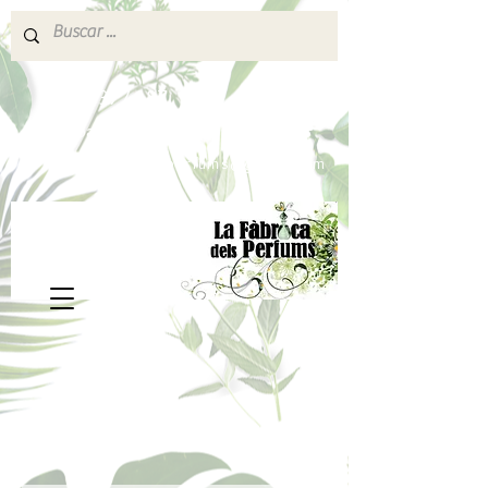
640 377 187
Portes pagados a partir de 80€
lafabricadelsperfums@gmail.com