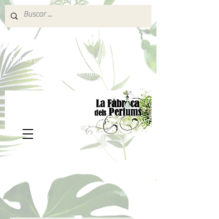
640 377 187
Portes pagados a partir de 80€
lafabricadelsperfums@gmail.com