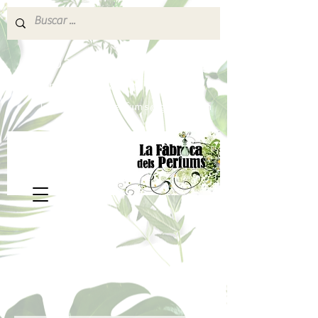
640 377 187
Portes pagados a partir de 80€
lafabricadelsperfums@gmail.com