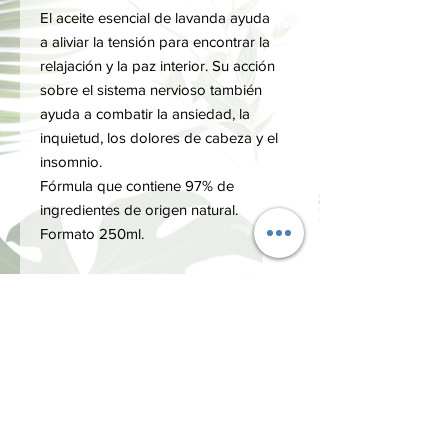
El aceite esencial de lavanda ayuda
a aliviar la tensión para encontrar la
relajación y la paz interior. Su acción
sobre el sistema nervioso también
ayuda a combatir la ansiedad, la
inquietud, los dolores de cabeza y el
insomnio.
Fórmula que contiene 97% de
ingredientes de origen natural.
Formato 250ml.
INGREDIENTES
AQUA (WATER), GLYCERYL
MÁS INFORMACIÓN
STEARATE, BUTYROSPERMUM PARKII