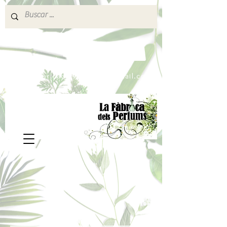
640 377 187
Portes pagados a partir de 80€
lafabricadelsperfums@gmail.com