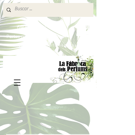
640 377 187
Portes pagados a partir de 80€
lafabricadelsperfums@gmail.com