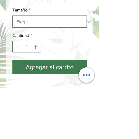
Tamaño
*
Cantidad
*
Agregar al carrito
ACERCA DE LAS
FRAGANCIAS...
Cada fragancia tiene tres notas
olfativas que se desprenden a lo largo
de su ciclo de vida.
Las notas de salida, las más efímeras y
INFORMACIÓN
volátiles, son las que sentimos y