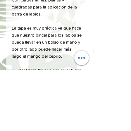
cuadradas para la aplicación de la
barra de labios.
La tapa es muy práctica ya que hace
que nuestro pincel para los labios se
pueda llevar en un bolso de mano y
por otro lado puede hacer más
largo el mango del cepillo.
Ideal para llevar a cualquier lugar.
Contiene un mango extensible.
Permite lograr una cobertura
adecuada.
FORMA DE USO
Tomar una pequeña cantidad del labial
CUIDADO
con el pincel y extenderlo