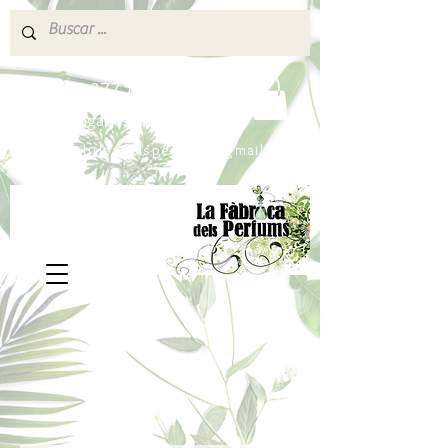
640 377 187
Portes pagados a partir de 80€
lafabricadelsperfums@gmail.com